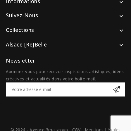
Informations

Suivez-Nous

Collections

Alsace [Re]Belle

Newsletter
Abonnez-vous pour recevoir inspirations artistiques, idées
créatives et actualités dans votre boîte mail.
© 2024 - Agence 3ma group
-
CGV
-
Mentions Légales